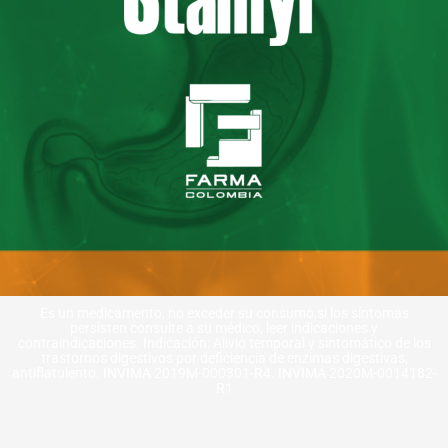
Es un medicamento, no exceder su consumo,si los síntomas
persisten consulte a su médico, leer indicaciones y
contraindicaciones. Indicación: Alivio temporal y sintomático de los
trastornos digestivos por deficiencia de enzimas digestivas,
antiflatulento. INVIMA 2019M-000301-R4. INVIMA 2020M-0014182-
R1