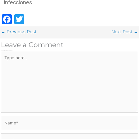
infecciones.
F
T
a
w
←
Previous Post
Next Post
→
c
it
Leave a Comment
e
te
Your email address will not be published.
Required fields are marked
Type here..
b
r
o
o
k
Name*
Email*