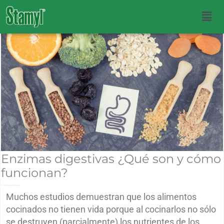
p to content
Men
Enzimas digestivas ¿Qué son y cómo
funcionan?
Leave a Comment
Enzimas Digestivas
Todos
/ By
Administrator Yoonta
Muchos estudios demuestran que los alimentos
cocinados no tienen vida porque al cocinarlos no sólo
se destruyen (parcialmente) los nutrientes de los