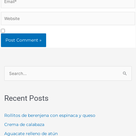
Website
Save my name, email, and website in this browser for the next time I comment.
S
e
a
Recent Posts
r
c
Rollitos de berenjena con espinaca y queso
h
f
Crema de calabaza
o
Aguacate relleno de atún