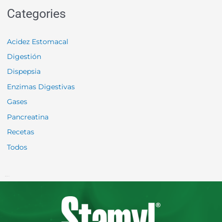
Categories
Acidez Estomacal
Digestión
Dispepsia
Enzimas Digestivas
Gases
Pancreatina
Recetas
Todos
[insta-gallery id="0"]